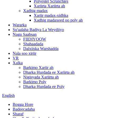
Polyester Scrunchies
Xariirta Xariirta ah
Xadhig madax
Xariir madax-xidhka
Xadhig madaxeed oo poly ah
Wararka
Su'aalaha Badiya La Weydiiyo
Nagu Saabsan
FIIDIYOOW
Shahaadada
Dalxiiska Warshadda
Nala soo xiriir
VR
Xalka
Barkimo Xariir ah
Dharka Hurdada ee Xariirta ah
Nigisyada Xariirta ah
Barkimo Poly
Dharka Hurdada ee Poly
English
Bogga Hore
Badeecadaha
Sharaf