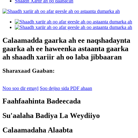
Shaadh Xariir ah oo daabacan
Calaamadda gaarka ah ee naqshadaynta
gaarka ah ee haweenka astaanta gaarka
ah shaadh xariir ah oo laba jibbaaran
Sharaxaad Gaaban:
Noo soo dir emayl
Soo dejiso sida PDF ahaan
Faahfaahinta Badeecada
Su'aalaha Badiya La Weydiiyo
Calaamadaha Alaabta