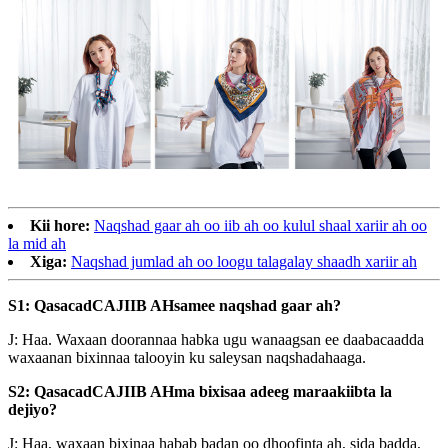
Kii hore:
Naqshad gaar ah oo iib ah oo kulul shaal xariir ah oo
la mid ah
Xiga:
Naqshad jumlad ah oo loogu talagalay shaadh xariir ah
S1: Qasacad
CAJIIB AH
samee naqshad gaar ah?
J: Haa. Waxaan doorannaa habka ugu wanaagsan ee daabacaadda
waxaanan bixinnaa talooyin ku saleysan naqshadahaaga.
S2: Qasacad
CAJIIB AH
ma bixisaa adeeg maraakiibta la
dejiyo?
J: Haa, waxaan bixinaa habab badan oo dhoofinta ah, sida badda,