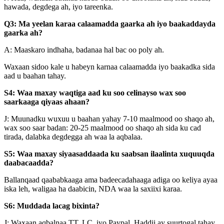
hawada, degdega ah, iyo tareenka.
Q3: Ma yeelan karaa calaamadda gaarka ah iyo baakaddayda
gaarka ah?
A: Maaskaro indhaha, badanaa hal bac oo poly ah.
Waxaan sidoo kale u habeyn karnaa calaamadda iyo baakadka sida
aad u baahan tahay.
S4: Waa maxay waqtiga aad ku soo celinayso wax soo
saarkaaga qiyaas ahaan?
J: Muunadku wuxuu u baahan yahay 7-10 maalmood oo shaqo ah,
wax soo saar badan: 20-25 maalmood oo shaqo ah sida ku cad
tirada, dalabka degdegga ah waa la aqbalaa.
S5: Waa maxay siyaasaddaada ku saabsan ilaalinta xuquuqda
daabacaadda?
Ballanqaad qaababkaaga ama badeecadahaaga adiga oo keliya ayaa
iska leh, waligaa ha daabicin, NDA waa la saxiixi karaa.
S6: Muddada lacag bixinta?
J: Waxaan aqbalnaa TT, LC, iyo Paypal. Haddii ay suurtogal tahay,