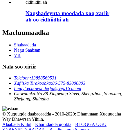
Naqshadeynta moodada xoq xariir
ah oo cidhiidhi ah
Macluumaadka
Shahaadada
Nagu Saabsan
VR
Nala soo xiriir
Telefoon:
13858569531
Xafiiska Tirakoobka:
86-575-83000803
Iimayl:
echowonderful@vip.163.com
Cinwaanka:
No 88 Xingwang Street, Shengzhou, Shaoxing,
Zhejiang, Shiinaha
© Xuquuqda daabacaadda - 2010-2020: Dhammaan Xuquuqaha
Way Dhawrsan Yihiin.
Alaabada Kulul
-
Khariidadda goobta
-
BLOGGA UGU
SAREYNTA BADAN
-
Raadinta ugu Sareysa