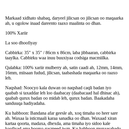
Markaad xidhato shabaq, daryeel jilicsan oo jilicsan oo maqaarka
ah, u ogolow inaad dareento raaxo maalinta oo dhan.
100% Xariir
La soo dhoofiyay
Cabbirka: 35" x 35" / 86cm x 86cm, laba jibbaaran, cabbirka
taaylka. Cabbirku waa inuu buuxiyaa codsiga macmiilka.
Qalabka: 100% xariir mulberry ah, satin caadi ah, 12mm, 14mm,
16mm, miisaan fudud, jilicsan, taabashada maqaarka oo raaxo
leh.
Naqshad: Noocyo kala duwan oo naqshad caqli badan iyo
qaabab si taxaddar leh loo daabacay (daabacaad hal dhinac ah),
qaabab qurux badan oo midab leh, qurux badan. Baakadaha
sanduuqa hadiyadaha.
Ku habboon: Bandana afar geesle ah, xoq timaha oo heer sare
ah. Waxaa la isticmaali karaa sanadka oo dhan. Waxaad xiran
kartaa qoorta, madaxa, dhexda, ama timaha iyo sidoo kale
koofiyad ama boorso gacmeed iwm. Ku habboon munaasabado