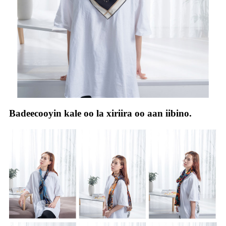
Badeecooyin kale oo la xiriira oo aan iibino.