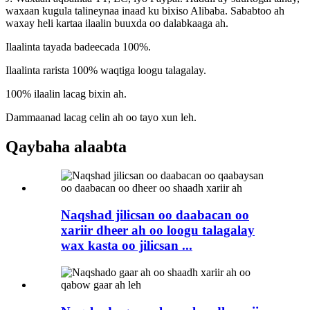
waxaan kugula talineynaa inaad ku bixiso Alibaba. Sababtoo ah
waxay heli kartaa ilaalin buuxda oo dalabkaaga ah.
Ilaalinta tayada badeecada 100%.
Ilaalinta rarista 100% waqtiga loogu talagalay.
100% ilaalin lacag bixin ah.
Dammaanad lacag celin ah oo tayo xun leh.
Qaybaha alaabta
Naqshad jilicsan oo daabacan oo
xariir dheer ah oo loogu talagalay
wax kasta oo jilicsan ...