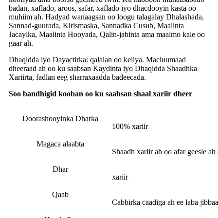
badan, xaflado, aroos, safar, xaflado iyo dhacdooyin kasta oo
muhiim ah. Hadyad wanaagsan oo loogu talagalay Dhalashada,
Sannad-guurada, Kirismaska, Sannadka Cusub, Maalinta
Jacaylka, Maalinta Hooyada, Qalin-jabinta ama maalmo kale oo
gaar ah.
Dhaqidda iyo Dayactirka: qalalan oo keliya. Macluumaad
dheeraad ah oo ku saabsan Kaydinta iyo Dhaqidda Shaadhka
Xariirta, fadlan eeg sharraxaadda badeecada.
Soo bandhigid kooban oo ku saabsan shaal xariir dheer
Doorashooyinka Dharka
100% xariir
Magaca alaabta
Shaadh xariir ah oo afar geesle ah
Dhar
xariir
Qaab
Cabbirka caadiga ah ee laba jibba