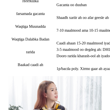
Heerkulka
Gacanta oo duuban
farsamada gacanta
Shaadh xariir ah oo afar geesle ah
Waqtiga Muunadda
7-10 maalmood ama 10-15 maalmoo
Waqtiga Dalabka Badan
Caadi ahaan 15-20 maalmood iyado
3-5 maalmood oo degdeg ah: DHL
rarida
Dooro rarida kharash-ool ah iyado
Baakad caadi ah
1p/bacda poly. Xirmo gaar ah ayaa