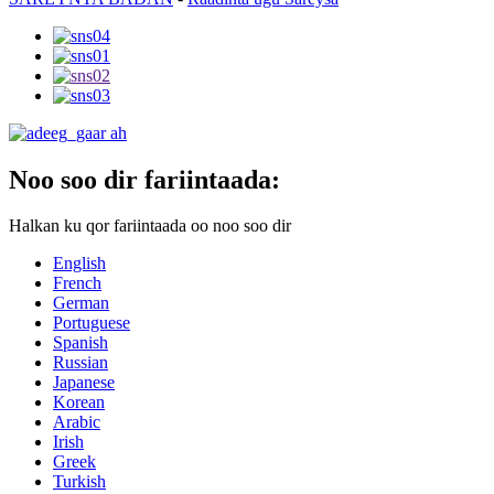
Noo soo dir fariintaada:
Halkan ku qor fariintaada oo noo soo dir
English
French
German
Portuguese
Spanish
Russian
Japanese
Korean
Arabic
Irish
Greek
Turkish