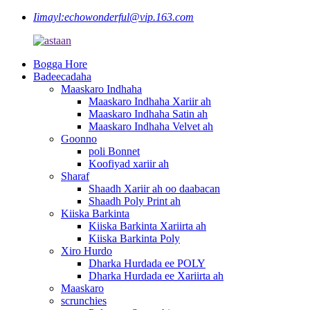
Iimayl:
echowonderful@vip.163.com
Bogga Hore
Badeecadaha
Maaskaro Indhaha
Maaskaro Indhaha Xariir ah
Maaskaro Indhaha Satin ah
Maaskaro Indhaha Velvet ah
Goonno
poli Bonnet
Koofiyad xariir ah
Sharaf
Shaadh Xariir ah oo daabacan
Shaadh Poly Print ah
Kiiska Barkinta
Kiiska Barkinta Xariirta ah
Kiiska Barkinta Poly
Xiro Hurdo
Dharka Hurdada ee POLY
Dharka Hurdada ee Xariirta ah
Maaskaro
scrunchies