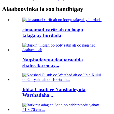
Alaabooyinka la soo bandhigay
cimaamad xariir ah oo loogu
talagalay hurdada
Naqshadaynta daabacaadda
shabeelka oo ay...
Iibka Cusub ee Naqshadeynta
Warshadaha...