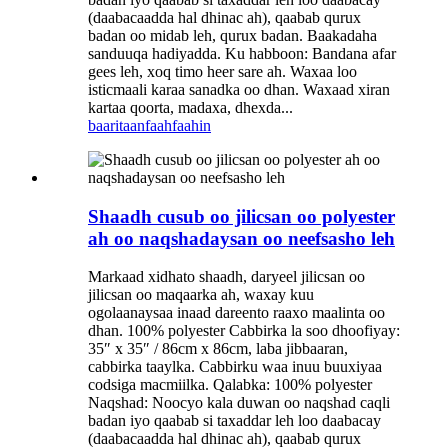
(daabacaadda hal dhinac ah), qaabab qurux
badan oo midab leh, qurux badan. Baakadaha
sanduuqa hadiyadda. Ku habboon: Bandana afar
gees leh, xoq timo heer sare ah. Waxaa loo
isticmaali karaa sanadka oo dhan. Waxaad xiran
kartaa qoorta, madaxa, dhexda...
baaritaan
faahfaahin
Shaadh cusub oo jilicsan oo polyester
ah oo naqshadaysan oo neefsasho leh
Markaad xidhato shaadh, daryeel jilicsan oo
jilicsan oo maqaarka ah, waxay kuu
ogolaanaysaa inaad dareento raaxo maalinta oo
dhan. 100% polyester Cabbirka la soo dhoofiyay:
35″ x 35″ / 86cm x 86cm, laba jibbaaran,
cabbirka taaylka. Cabbirku waa inuu buuxiyaa
codsiga macmiilka. Qalabka: 100% polyester
Naqshad: Noocyo kala duwan oo naqshad caqli
badan iyo qaabab si taxaddar leh loo daabacay
(daabacaadda hal dhinac ah), qaabab qurux