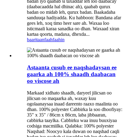
badan iyo qaabab si taxaddar leh loo daabacay
(daabacaadda hal dhinac ah), qaabab qurux
badan oo midab leh, qurux badan. Baakadaha
sanduuqa hadiyadda. Ku habboon: Bandana afar
gees leh, xoq timo heer sare ah. Waxaa loo
isticmaali karaa sanadka oo dhan. Waxaad xiran
kartaa qoorta, madaxa, dhexda...
baaritaan
faahfaahin
Astaanta cusub ee naqshadaysan ee
gaarka ah 100% shaadh daabacan
oo viscose ah
Markaad xidhato shaadh, daryeel jilicsan oo
jilicsan oo maqaarka ah, waxay kuu
ogolaanaysaa inaad dareento raaxo maalinta oo
dhan. 100% polyester Cabbirka la soo dhoofiyay:
35″ x 35″ / 86cm x 86cm, laba jibbaaran,
cabbirka taaylka. Cabbirku waa inuu buuxiyaa
codsiga macmiilka. Qalabka: 100% polyester
Naqshad: Noocyo kala duwan oo naqshad caqli
badan iyo qaabab si taxaddar leh loo daabacay