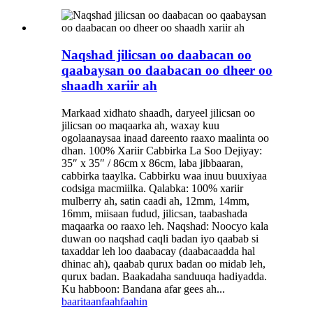
Naqshad jilicsan oo daabacan oo
qaabaysan oo daabacan oo dheer oo
shaadh xariir ah
Markaad xidhato shaadh, daryeel jilicsan oo
jilicsan oo maqaarka ah, waxay kuu
ogolaanaysaa inaad dareento raaxo maalinta oo
dhan. 100% Xariir Cabbirka La Soo Dejiyay:
35″ x 35″ / 86cm x 86cm, laba jibbaaran,
cabbirka taaylka. Cabbirku waa inuu buuxiyaa
codsiga macmiilka. Qalabka: 100% xariir
mulberry ah, satin caadi ah, 12mm, 14mm,
16mm, miisaan fudud, jilicsan, taabashada
maqaarka oo raaxo leh. Naqshad: Noocyo kala
duwan oo naqshad caqli badan iyo qaabab si
taxaddar leh loo daabacay (daabacaadda hal
dhinac ah), qaabab qurux badan oo midab leh,
qurux badan. Baakadaha sanduuqa hadiyadda.
Ku habboon: Bandana afar gees ah...
baaritaan
faahfaahin