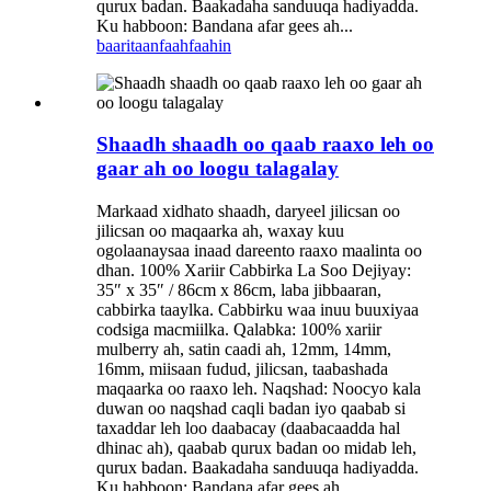
qurux badan. Baakadaha sanduuqa hadiyadda.
Ku habboon: Bandana afar gees ah...
baaritaan
faahfaahin
Shaadh shaadh oo qaab raaxo leh oo
gaar ah oo loogu talagalay
Markaad xidhato shaadh, daryeel jilicsan oo
jilicsan oo maqaarka ah, waxay kuu
ogolaanaysaa inaad dareento raaxo maalinta oo
dhan. 100% Xariir Cabbirka La Soo Dejiyay:
35″ x 35″ / 86cm x 86cm, laba jibbaaran,
cabbirka taaylka. Cabbirku waa inuu buuxiyaa
codsiga macmiilka. Qalabka: 100% xariir
mulberry ah, satin caadi ah, 12mm, 14mm,
16mm, miisaan fudud, jilicsan, taabashada
maqaarka oo raaxo leh. Naqshad: Noocyo kala
duwan oo naqshad caqli badan iyo qaabab si
taxaddar leh loo daabacay (daabacaadda hal
dhinac ah), qaabab qurux badan oo midab leh,
qurux badan. Baakadaha sanduuqa hadiyadda.
Ku habboon: Bandana afar gees ah...