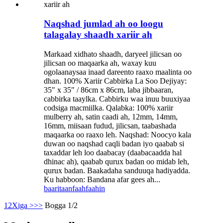
Naqshad jumlad ah oo loogu
talagalay shaadh xariir ah
Markaad xidhato shaadh, daryeel jilicsan oo
jilicsan oo maqaarka ah, waxay kuu
ogolaanaysaa inaad dareento raaxo maalinta oo
dhan. 100% Xariir Cabbirka La Soo Dejiyay:
35″ x 35″ / 86cm x 86cm, laba jibbaaran,
cabbirka taaylka. Cabbirku waa inuu buuxiyaa
codsiga macmiilka. Qalabka: 100% xariir
mulberry ah, satin caadi ah, 12mm, 14mm,
16mm, miisaan fudud, jilicsan, taabashada
maqaarka oo raaxo leh. Naqshad: Noocyo kala
duwan oo naqshad caqli badan iyo qaabab si
taxaddar leh loo daabacay (daabacaadda hal
dhinac ah), qaabab qurux badan oo midab leh,
qurux badan. Baakadaha sanduuqa hadiyadda.
Ku habboon: Bandana afar gees ah...
baaritaan
faahfaahin
1
2
Xiga >
>>
Bogga 1/2