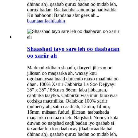
dhinac ah), qaabab qurux badan oo midab leh,
qurux badan. Baakadaha sanduuqa hadiyadda.
Ku habboon: Bandana afar gees ah...
baaritaan
faahfaahin
Shaashad tayo sare leh oo daabacan
oo xariir ah
Markaad xidhato shaadh, daryeel jilicsan oo
jilicsan oo maqaarka ah, waxay kuu
ogolaanaysaa inaad dareento raaxo maalinta oo
dhan. 100% Xariir Cabbirka La Soo Dejiyay:
35″ x 35″ / 86cm x 86cm, laba jibbaaran,
cabbirka taaylka. Cabbirku waa inuu buuxiyaa
codsiga macmiilka. Qalabka: 100% xariir
mulberry ah, satin caadi ah, 12mm, 14mm,
16mm, miisaan fudud, jilicsan, taabashada
maqaarka oo raaxo leh. Naqshad: Noocyo kala
duwan oo naqshad caqli badan iyo qaabab si
taxaddar leh loo daabacay (daabacaadda hal
dhinac ah), qaabab qurux badan oo midab leh,