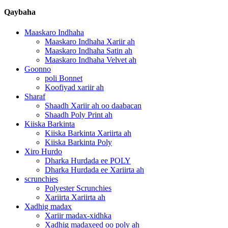
Qaybaha
Maaskaro Indhaha
Maaskaro Indhaha Xariir ah
Maaskaro Indhaha Satin ah
Maaskaro Indhaha Velvet ah
Goonno
poli Bonnet
Koofiyad xariir ah
Sharaf
Shaadh Xariir ah oo daabacan
Shaadh Poly Print ah
Kiiska Barkinta
Kiiska Barkinta Xariirta ah
Kiiska Barkinta Poly
Xiro Hurdo
Dharka Hurdada ee POLY
Dharka Hurdada ee Xariirta ah
scrunchies
Polyester Scrunchies
Xariirta Xariirta ah
Xadhig madax
Xariir madax-xidhka
Xadhig madaxeed oo poly ah