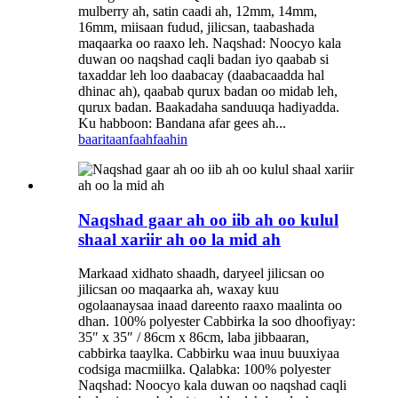
mulberry ah, satin caadi ah, 12mm, 14mm,
16mm, miisaan fudud, jilicsan, taabashada
maqaarka oo raaxo leh. Naqshad: Noocyo kala
duwan oo naqshad caqli badan iyo qaabab si
taxaddar leh loo daabacay (daabacaadda hal
dhinac ah), qaabab qurux badan oo midab leh,
qurux badan. Baakadaha sanduuqa hadiyadda.
Ku habboon: Bandana afar gees ah...
baaritaan
faahfaahin
Naqshad gaar ah oo iib ah oo kulul
shaal xariir ah oo la mid ah
Markaad xidhato shaadh, daryeel jilicsan oo
jilicsan oo maqaarka ah, waxay kuu
ogolaanaysaa inaad dareento raaxo maalinta oo
dhan. 100% polyester Cabbirka la soo dhoofiyay:
35″ x 35″ / 86cm x 86cm, laba jibbaaran,
cabbirka taaylka. Cabbirku waa inuu buuxiyaa
codsiga macmiilka. Qalabka: 100% polyester
Naqshad: Noocyo kala duwan oo naqshad caqli