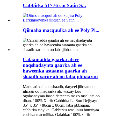
Cabbirka 51×76 cm Satin S...
Qiimaha macquulka ah ee Poly Pi...
Calaamadda gaarka ah ee
naqshadaynta gaarka ah ee
haweenka astaanta gaarka ah
shaadh xariir ah oo laba jibbaaran
Markaad xidhato shaadh, daryeel jilicsan oo
jilicsan oo maqaarka ah, waxay kuu
ogolaanaysaa inaad dareento raaxo maalinta oo
dhan. 100% Xariir Cabbirka La Soo Dejiyay:
35″ x 35″ / 86cm x 86cm, laba jibbaaran,
cabbirka taaylka. Cabbirku waa inuu buuxiyaa
codsiga macmiilka. Qalabka: 100% xariir