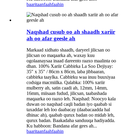
baaritaan
faahfaahin
Naqshad cusub oo ah shaadh xariir
ah oo afar geesle ah
Markaad xidhato shaadh, daryeel jilicsan oo
jilicsan oo maqaarka ah, waxay kuu
ogolaanaysaa inaad dareento raaxo maalinta oo
dhan. 100% Xariir Cabbirka La Soo Dejiyay:
35″ x 35″ / 86cm x 86cm, laba jibbaaran,
cabbirka taaylka. Cabbirku waa inuu buuxiyaa
codsiga macmiilka. Qalabka: 100% xariir
mulberry ah, satin caadi ah, 12mm, 14mm,
16mm, miisaan fudud, jilicsan, taabashada
maqaarka oo raaxo leh. Naqshad: Noocyo kala
duwan oo naqshad caqli badan iyo qaabab si
taxaddar leh loo daabacay (daabacaadda hal
dhinac ah), qaabab qurux badan oo midab leh,
qurux badan. Baakadaha sanduuqa hadiyadda.
Ku habboon: Bandana afar gees ah...
baaritaan
faahfaahin