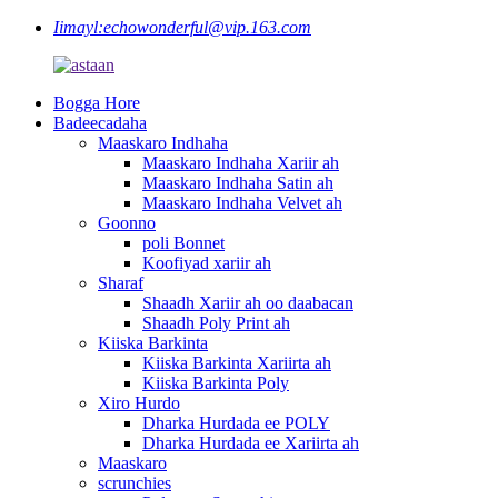
Iimayl:
echowonderful@vip.163.com
Bogga Hore
Badeecadaha
Maaskaro Indhaha
Maaskaro Indhaha Xariir ah
Maaskaro Indhaha Satin ah
Maaskaro Indhaha Velvet ah
Goonno
poli Bonnet
Koofiyad xariir ah
Sharaf
Shaadh Xariir ah oo daabacan
Shaadh Poly Print ah
Kiiska Barkinta
Kiiska Barkinta Xariirta ah
Kiiska Barkinta Poly
Xiro Hurdo
Dharka Hurdada ee POLY
Dharka Hurdada ee Xariirta ah
Maaskaro
scrunchies