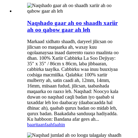
Naqshado gaar ah oo shaadh xariir
ah oo qabow gaar ah leh
Markaad xidhato shaadh, daryeel jilicsan oo
jilicsan oo maqaarka ah, waxay kuu
ogolaanaysaa inaad dareento raaxo maalinta oo
dhan. 100% Xariir Cabbirka La Soo Dejiyay:
35″ x 35″ / 86cm x 86cm, laba jibbaaran,
cabbirka taaylka. Cabbirku waa inuu buuxiyaa
codsiga macmiilka. Qalabka: 100% xariir
mulberry ah, satin caadi ah, 12mm, 14mm,
16mm, miisaan fudud, jilicsan, taabashada
maqaarka oo raaxo leh. Naqshad: Noocyo kala
duwan oo naqshad caqli badan iyo qaabab si
taxaddar leh loo daabacay (daabacaadda hal
dhinac ah), qaabab qurux badan oo midab leh,
qurux badan. Baakadaha sanduuqa hadiyadda.
Ku habboon: Bandana afar gees ah...
baaritaan
faahfaahin