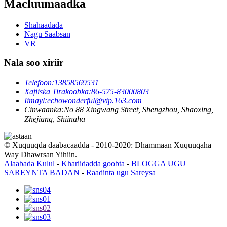
Macluumaadka
Shahaadada
Nagu Saabsan
VR
Nala soo xiriir
Telefoon:
13858569531
Xafiiska Tirakoobka:
86-575-83000803
Iimayl:
echowonderful@vip.163.com
Cinwaanka:
No 88 Xingwang Street, Shengzhou, Shaoxing,
Zhejiang, Shiinaha
© Xuquuqda daabacaadda - 2010-2020: Dhammaan Xuquuqaha
Way Dhawrsan Yihiin.
Alaabada Kulul
-
Khariidadda goobta
-
BLOGGA UGU
SAREYNTA BADAN
-
Raadinta ugu Sareysa