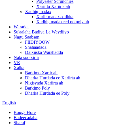
Polyester Scrunchies
Xariirta Xariirta ah
Xadhig madax
Xariir madax-xidhka
Xadhig madaxeed oo poly ah
Wararka
Su'aalaha Badiya La Weydiiyo
Nagu Saabsan
FIIDIYOOW
Shahaadada
Dalxiiska Warshadda
Nala soo xiriir
VR
Xalka
Barkimo Xariir ah
Dharka Hurdada ee Xariirta ah
Nigisyada Xariirta ah
Barkimo Poly
Dharka Hurdada ee Poly
English
Bogga Hore
Badeecadaha
Sharaf