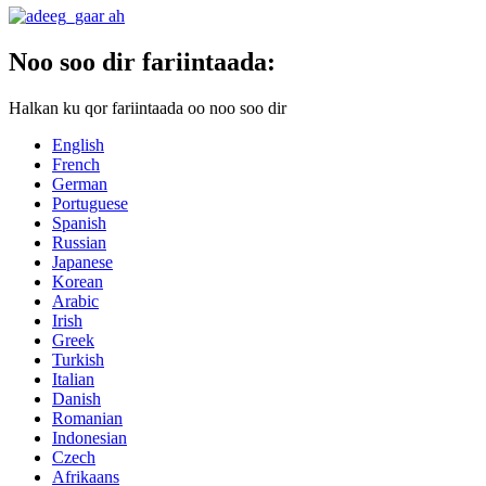
Noo soo dir fariintaada:
Halkan ku qor fariintaada oo noo soo dir
English
French
German
Portuguese
Spanish
Russian
Japanese
Korean
Arabic
Irish
Greek
Turkish
Italian
Danish
Romanian
Indonesian
Czech
Afrikaans