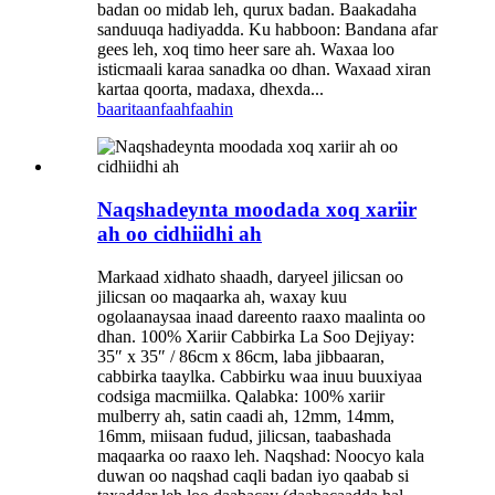
badan oo midab leh, qurux badan. Baakadaha
sanduuqa hadiyadda. Ku habboon: Bandana afar
gees leh, xoq timo heer sare ah. Waxaa loo
isticmaali karaa sanadka oo dhan. Waxaad xiran
kartaa qoorta, madaxa, dhexda...
baaritaan
faahfaahin
Naqshadeynta moodada xoq xariir
ah oo cidhiidhi ah
Markaad xidhato shaadh, daryeel jilicsan oo
jilicsan oo maqaarka ah, waxay kuu
ogolaanaysaa inaad dareento raaxo maalinta oo
dhan. 100% Xariir Cabbirka La Soo Dejiyay:
35″ x 35″ / 86cm x 86cm, laba jibbaaran,
cabbirka taaylka. Cabbirku waa inuu buuxiyaa
codsiga macmiilka. Qalabka: 100% xariir
mulberry ah, satin caadi ah, 12mm, 14mm,
16mm, miisaan fudud, jilicsan, taabashada
maqaarka oo raaxo leh. Naqshad: Noocyo kala
duwan oo naqshad caqli badan iyo qaabab si