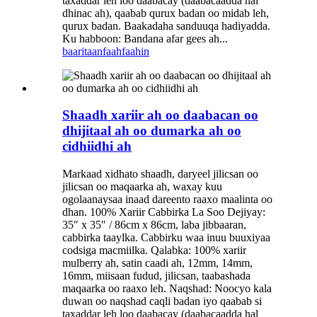
taxaddar leh loo daabacay (daabacaadda hal
dhinac ah), qaabab qurux badan oo midab leh,
qurux badan. Baakadaha sanduuqa hadiyadda.
Ku habboon: Bandana afar gees ah...
baaritaan
faahfaahin
Shaadh xariir ah oo daabacan oo
dhijitaal ah oo dumarka ah oo
cidhiidhi ah
Markaad xidhato shaadh, daryeel jilicsan oo
jilicsan oo maqaarka ah, waxay kuu
ogolaanaysaa inaad dareento raaxo maalinta oo
dhan. 100% Xariir Cabbirka La Soo Dejiyay:
35″ x 35″ / 86cm x 86cm, laba jibbaaran,
cabbirka taaylka. Cabbirku waa inuu buuxiyaa
codsiga macmiilka. Qalabka: 100% xariir
mulberry ah, satin caadi ah, 12mm, 14mm,
16mm, miisaan fudud, jilicsan, taabashada
maqaarka oo raaxo leh. Naqshad: Noocyo kala
duwan oo naqshad caqli badan iyo qaabab si
taxaddar leh loo daabacay (daabacaadda hal