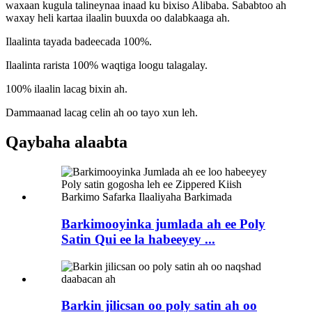
waxaan kugula talineynaa inaad ku bixiso Alibaba. Sababtoo ah
waxay heli kartaa ilaalin buuxda oo dalabkaaga ah.
Ilaalinta tayada badeecada 100%.
Ilaalinta rarista 100% waqtiga loogu talagalay.
100% ilaalin lacag bixin ah.
Dammaanad lacag celin ah oo tayo xun leh.
Qaybaha alaabta
Barkimooyinka jumlada ah ee Poly
Satin Qui ee la habeeyey ...
Barkin jilicsan oo poly satin ah oo