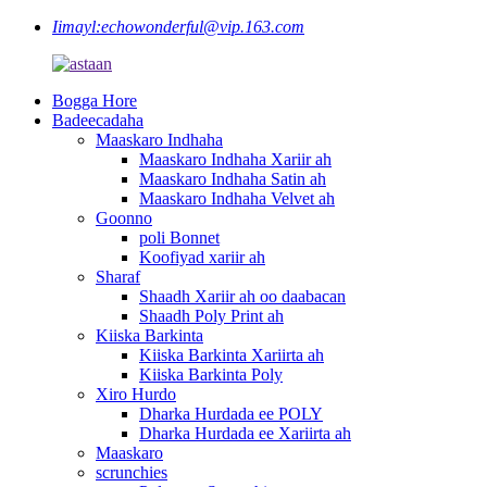
Iimayl:
echowonderful@vip.163.com
Bogga Hore
Badeecadaha
Maaskaro Indhaha
Maaskaro Indhaha Xariir ah
Maaskaro Indhaha Satin ah
Maaskaro Indhaha Velvet ah
Goonno
poli Bonnet
Koofiyad xariir ah
Sharaf
Shaadh Xariir ah oo daabacan
Shaadh Poly Print ah
Kiiska Barkinta
Kiiska Barkinta Xariirta ah
Kiiska Barkinta Poly
Xiro Hurdo
Dharka Hurdada ee POLY
Dharka Hurdada ee Xariirta ah
Maaskaro
scrunchies