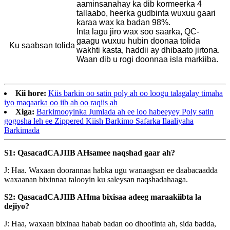
aaminsanahay ka dib kormeerka 4
tallaabo, heerka gudbinta wuxuu gaari
karaa wax ka badan 98%.
Inta lagu jiro wax soo saarka, QC-
gaagu wuxuu hubin doonaa tolida
Ku saabsan tolida
wakhti kasta, haddii ay dhibaato jirtona.
Waan dib u rogi doonnaa isla markiiba.
Kii hore:
Kiis barkin oo satin poly ah oo loogu talagalay timaha
iyo maqaarka oo iib ah oo raqiis ah
Xiga:
Barkimooyinka Jumlada ah ee loo habeeyey Poly satin
gogosha leh ee Zippered Kiish Barkimo Safarka Ilaaliyaha
Barkimada
S1: Qasacad
CAJIIB AH
samee naqshad gaar ah?
J: Haa. Waxaan doorannaa habka ugu wanaagsan ee daabacaadda
waxaanan bixinnaa talooyin ku saleysan naqshadahaaga.
S2: Qasacad
CAJIIB AH
ma bixisaa adeeg maraakiibta la
dejiyo?
J: Haa, waxaan bixinaa habab badan oo dhoofinta ah, sida badda,