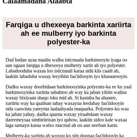
Calaamadaha Alaabta
Farqiga u dhexeeya barkinta xariirta
ah ee mulberry iyo barkinta
polyester-ka
Dad badan ayaa maalin walba isticmaala barkimooyin iyaga oo
aan ogaan farqiga u dhexeeya mulberry xariir ah iyo polyester.
Labadooduba waxaa loo isticmaali karaa sidii kiis caadi ah,
laakiin labaduba waxay leeyihiin faa'iidooyin iyo khasaarooyin.
Dadku waxay doorbidaan barkimooyinka polyester-ka ee ku yaal
barkimooyinka xariirta sababtoo ah way ka jaban yihiin walina
waxay bixiyaan shaqo isku mid ah. Si kastaba ha ahaatee,
xariirtu way ka qaalisan tahay waxayna leedahay faa'iidooyin
sida caawinta yareynta laalaabyada maqaarka. Polyester-ku waa
ka jaban yahay, dadka qaarna waxay yiraahdaan waxay
dareemeysaa simbiriirixan iyo qabow, laakiin sidoo kale waxaa
laga samayn karaa walxo macmal ah oo aan neefsan karin.
Mulberry-ka xariirta ah wuxuu ku siin doonaa faa'iidooyin ka