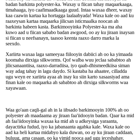
badan barkinta polyester-ka. Waxay u fiican tahay maqaarkaaga,
timahaaga, iyo caafimaadkaaga guud. Intaa waxaa dheer, waxay
kaa caawin kartaa ka hortagga laalaabyada! Waxa kale oo aad ku
raaxeysan kartaa maqaarka jilicsan isticmaalka noocan ah
barkinta habeen kasta. Barkimooyinka Polyester-ka ma aha
kuwo aad u fiican sababo badan awgood, oo ay ku jiraan inaysan
si fiican u neefsanayn, taasoo keenta raaxo darro marka la
seexdo.
Xariirta waxaa laga sameeyaa fiilooyin dabiici ah oo ka yimaada
koomaha dirxiga silkworms. Qof walba wuu jeclaa sababtoo ah
jilicsanaantiisa, raaxo-darradiisa, iyo qaab-dhismeedkiisa siman
way adag tahay in lagu daydo. Si kastaba ha ahaatee, cilladda
ugu weyn ee xariirta ayaa ah inay ku siin karto xasaasiyad ama
finan kale oo maqaarka ah sababtoo ah dirxiga silkworms waa
xayawaan.
Waa go'aan caqli-gal ah in la iibsado barkimooyin 100% ah oo
polyester ah maadaama ay jiraan faa'iidooyin badan. Qaar ka mid
ah faa'iidooyinka waxaa ka mid ah u adkeysiga yaraanta,
dayactirka fudud, iyo ka jabanaanta agabka kale. Waxa kale oo
aad ka heli kartaa midabyo kala duwan, oo ay ku jiraan caddaan,
buluug, ama casaan, oo ka yimid nooca aad ugu jeceshahay.