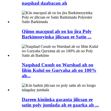
naqshad daabacan ah
Qiimo macquul ah oo ku jira Poly
Barkimooyinka jilicsan ee Satin ...
Naqshad Cusub oo Warshad ah oo
Iibin Kulul oo Guryaha ah oo 100%
ah...
Dareen kiniinka gacanta jilicsan ee
satin poly jumlada ah ee gaarka ah ...