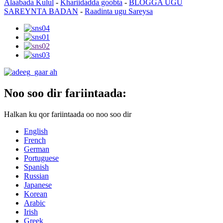
Alaabada Kulul
-
Khariidadda goobta
-
BLOGGA UGU
SAREYNTA BADAN
-
Raadinta ugu Sareysa
Noo soo dir fariintaada:
Halkan ku qor fariintaada oo noo soo dir
English
French
German
Portuguese
Spanish
Russian
Japanese
Korean
Arabic
Irish
Greek