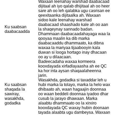
Waxaan leenahay warshad daabacaad
dijitaal ah iyo qalab dhijitaal ah oo heer
sare ah oo leh qalabka ugu casrisan ee
qeexitaanka dijitaalka ah. Waxaan
sidoo kale leenahay warshad
daabacaad shaashado kale ah oo aan
Ku saabsan
la shaqeynay sannado badan.
daabacaadda
Dhammaan daabacaadahayaga waa la
qooyaa maalin ka dib marka
daabacaaddu dhammaato, ka dibna
waxaa la mariyaa tijaabooyin kala
duwan si looga hortago inay dhacaan
oo ay u dilaacaan.
Badeecadaha waxaa kormeera
kooxdayada xirfadlayaasha ah ee QC
ka hor inta aysan shaqaalaheenna
jarin.
Wasakhda, godadka si taxaddar leh u
Ku saabsan
hubi marka la tolayo, marka la helo wax
shaqada la
dhibaato ah, waan hagaajin doonnaa
sawiray,
oo waan beddeli doonnaa iyadoo dhar
wasakhda,
cusub la jarayo dhawaan. Marka
godadka
alaabtu dhammaato oo la xirxiro
kooxdayada QC waxay hubin doonaan
tayada alaabta ugu dambeysa. Waxaan