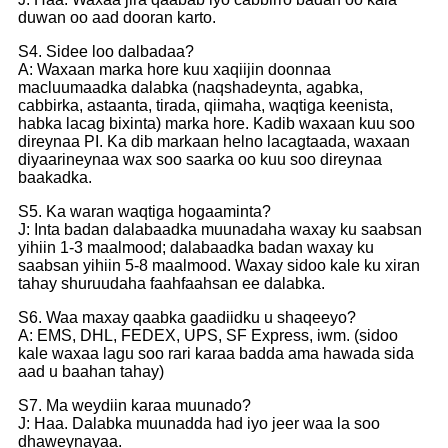
duwan oo aad dooran karto.
S4. Sidee loo dalbadaa?
A: Waxaan marka hore kuu xaqiijin doonnaa
macluumaadka dalabka (naqshadeynta, agabka,
cabbirka, astaanta, tirada, qiimaha, waqtiga keenista,
habka lacag bixinta) marka hore. Kadib waxaan kuu soo
direynaa PI. Ka dib markaan helno lacagtaada, waxaan
diyaarineynaa wax soo saarka oo kuu soo direynaa
baakadka.
S5. Ka waran waqtiga hogaaminta?
J: Inta badan dalabaadka muunadaha waxay ku saabsan
yihiin 1-3 maalmood; dalabaadka badan waxay ku
saabsan yihiin 5-8 maalmood. Waxay sidoo kale ku xiran
tahay shuruudaha faahfaahsan ee dalabka.
S6. Waa maxay qaabka gaadiidku u shaqeeyo?
A: EMS, DHL, FEDEX, UPS, SF Express, iwm. (sidoo
kale waxaa lagu soo rari karaa badda ama hawada sida
aad u baahan tahay)
S7. Ma weydiin karaa muunado?
J: Haa. Dalabka muunadda had iyo jeer waa la soo
dhaweynayaa.