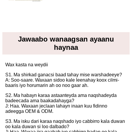
Jawaabo wanaagsan ayaanu
haynaa
Wax kasta na weydii
S1. Ma shirkad ganacsi baad tahay mise warshadeeye?
A: Soo-saare. Waxaan sidoo kale leenahay koox cilmi-
baaris iyo horumarin ah oo noo gaar ah.
S2. Ma habayn karaa astaanteyda ama naqshadeyda
badeecada ama baakadahayga?
J: Haa. Waxaan jeclaan lahayn inaan kuu fidinno
adeegga OEM & ODM.
S3. Ma isku dari karaa naqshado iyo cabbirro kala duwan
oo kala duwan si loo dalbado?
J: Haa. Waxaa jira qaabab iyo cabbirro badan oo kala