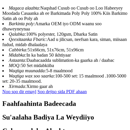
Magaca alaabta:
Naqshad Cusub oo Cusub oo Loo Habeeyey
Moodada Casaanka ah ee Barkimada Poly Poly 100% Kiis Barkimo
Satin ah oo Poly ah
Barkinta poly:
Amarka OEM iyo ODM waanu soo
dhaweyneynaa
Qalabka:
100% polyester, 120gsm, Dharka Satin
Qeexitaanka Fbaric:
Aad u jilicsan, neefsan kara, siman, miisaan
fudud, midab dhalaalaya
Cabbirka:
51x66cm, 51x76cm, 51x96cm
Midabka:
In ka badan 50 ikhtiyaar
Astaanta:
Daabacaadda sublimation-ka gaarka ah / daabac
MOQ:
50 Set midabkiiba
Waqtiga muunadda:
5-8 maalmood
Waqtiga wax soo saarka:
100-500 set: 15 maalmood .1000-5000
set: 20-35 maalmood.
Xirmada:
Xirmo gaar ah
Noo soo dir emayl
Soo dejiso sida PDF ahaan
Faahfaahinta Badeecada
Su'aalaha Badiya La Weydiiyo