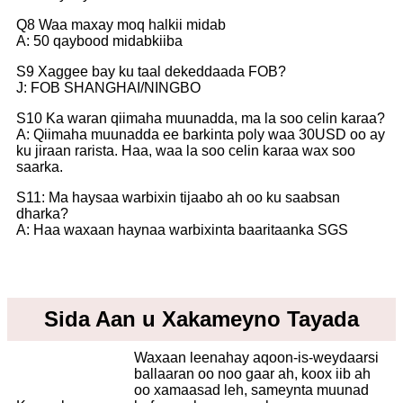
Q8 Waa maxay moq halkii midab
A: 50 qaybood midabkiiba
S9 Xaggee bay ku taal dekeddaada FOB?
J: FOB SHANGHAI/NINGBO
S10 Ka waran qiimaha muunadda, ma la soo celin karaa?
A: Qiimaha muunadda ee barkinta poly waa 30USD oo ay
ku jiraan rarista. Haa, waa la soo celin karaa wax soo
saarka.
S11: Ma haysaa warbixin tijaabo ah oo ku saabsan
dharka?
A: Haa waxaan haynaa warbixinta baaritaanka SGS
Sida Aan u Xakameyno Tayada
Waxaan leenahay aqoon-is-weydaarsi
ballaaran oo noo gaar ah, koox iib ah
oo xamaasad leh, sameynta muunad