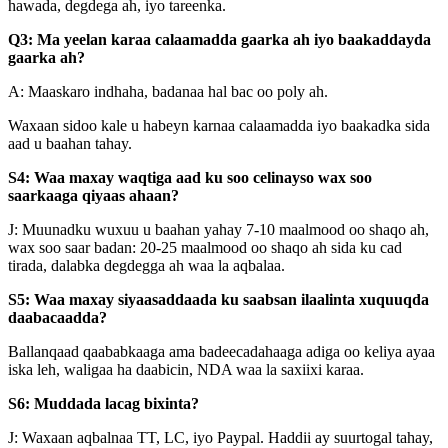
hawada, degdega ah, iyo tareenka.
Q3: Ma yeelan karaa calaamadda gaarka ah iyo baakaddayda
gaarka ah?
A: Maaskaro indhaha, badanaa hal bac oo poly ah.
Waxaan sidoo kale u habeyn karnaa calaamadda iyo baakadka sida
aad u baahan tahay.
S4: Waa maxay waqtiga aad ku soo celinayso wax soo
saarkaaga qiyaas ahaan?
J: Muunadku wuxuu u baahan yahay 7-10 maalmood oo shaqo ah,
wax soo saar badan: 20-25 maalmood oo shaqo ah sida ku cad
tirada, dalabka degdegga ah waa la aqbalaa.
S5: Waa maxay siyaasaddaada ku saabsan ilaalinta xuquuqda
daabacaadda?
Ballanqaad qaababkaaga ama badeecadahaaga adiga oo keliya ayaa
iska leh, waligaa ha daabicin, NDA waa la saxiixi karaa.
S6: Muddada lacag bixinta?
J: Waxaan aqbalnaa TT, LC, iyo Paypal. Haddii ay suurtogal tahay,