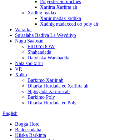
Polyester Scrunchies
Xariirta Xariirta ah
Xadhig madax
Xariir madax-xidhka
Xadhig madaxeed oo poly ah
Wararka
Su'aalaha Badiya La Weydiiyo
Nagu Saabsan
FIIDIYOOW
Shahaadada
Dalxiiska Warshadda
Nala soo xiriir
VR
Xalka
Barkimo Xariir ah
Dharka Hurdada ee Xariirta ah
Nigisyada Xariirta ah
Barkimo Poly
Dharka Hurdada ee Poly
English
Bogga Hore
Badeecadaha
Kiiska Barkinta