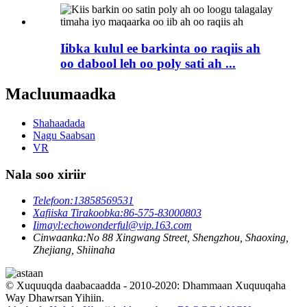
Iibka kulul ee barkinta oo raqiis ah
oo dabool leh oo poly sati ah ...
Macluumaadka
Shahaadada
Nagu Saabsan
VR
Nala soo xiriir
Telefoon:
13858569531
Xafiiska Tirakoobka:
86-575-83000803
Iimayl:
echowonderful@vip.163.com
Cinwaanka:
No 88 Xingwang Street, Shengzhou, Shaoxing,
Zhejiang, Shiinaha
© Xuquuqda daabacaadda - 2010-2020: Dhammaan Xuquuqaha
Way Dhawrsan Yihiin.