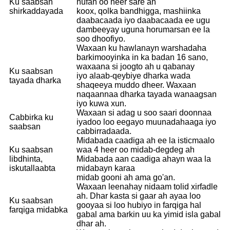
Ku saabsan
hufan oo heer sare ah
shirkaddayada
koox, qolka bandhigga, mashiinka
daabacaada iyo daabacaada ee ugu
dambeeyay uguna horumarsan ee la
soo dhoofiyo.
Waxaan ku hawlanayn warshadaha
barkimooyinka in ka badan 16 sano,
waxaana si joogto ah u qabanay
Ku saabsan
iyo alaab-qeybiye dharka wada
tayada dharka
shaqeeya muddo dheer. Waxaan
naqaannaa dharka tayada wanaagsan
iyo kuwa xun.
Waxaan si adag u soo saari doonnaa
Cabbirka ku
iyadoo loo eegayo muunadahaaga iyo
saabsan
cabbirradaada.
Midabada caadiga ah ee la isticmaalo
Ku saabsan
waa 4 heer oo midab-degdeg ah
libdhinta,
Midabada aan caadiga ahayn waa la
iskutallaabta
midabayn karaa
midab gooni ah ama go'an.
Waxaan leenahay nidaam tolid xirfadle
ah. Dhar kasta si gaar ah ayaa loo
Ku saabsan
gooyaa si loo hubiyo in farqiga hal
farqiga midabka
gabal ama barkin uu ka yimid isla gabal
dhar ah.